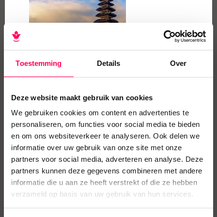
Lawang - Berastagi - Samosir -
Yogyakarta - Malang - Bromo - Kalibaru -
Ijen - Munduk - Ubud - Sanur
Veelzijdige rondreis met jungle & wildlife op
Toestemming
Details
Over
Sumatra, cultuur & avontuur op Java en
ontspanning op Bali.
Deze website maakt gebruik van cookies
We gebruiken cookies om content en advertenties te
personaliseren, om functies voor social media te bieden
Ontvang onze reisgids
en om ons websiteverkeer te analyseren. Ook delen we
informatie over uw gebruik van onze site met onze
partners voor social media, adverteren en analyse. Deze
Laat je e-mailadres achter en ontvang
partners kunnen deze gegevens combineren met andere
gratis onze reisgids Indonesië.
informatie die u aan ze heeft verstrekt of die ze hebben
verzameld op basis van uw gebruik van hun services.
Naam
*