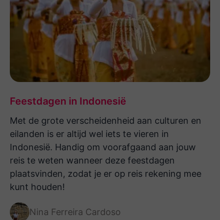
cultuur, naar parel witte stranden! Hele
fijne mensen mogen ontmoeten. En als
kers op de taart een aantal dagen op
een paradijselijk eilandje om de chillen en
te duiken! Erg leuk, bij thuiskomst lag er
een welkom thuis kaartje in de
brievenbus. Nogmaals, Kim en alle
Feestdagen in Indonesië
andere medewerkers, bedankt voor
deze geweldige vakantie. Hele mooie
Met de grote verscheidenheid aan culturen en
herinneringen gemaakt.
eilanden is er altijd wel iets te vieren in
Indonesië. Handig om voorafgaand aan jouw
reis te weten wanneer deze feestdagen
Ik heb genoten van de reis naar
plaatsvinden, zodat je er op reis rekening mee
Indonesië, alles was weer perfect
kunt houden!
geregeld en georganiseerd. De gids /
chauffeur op Flores had wat pech met
Nina Ferreira Cardoso