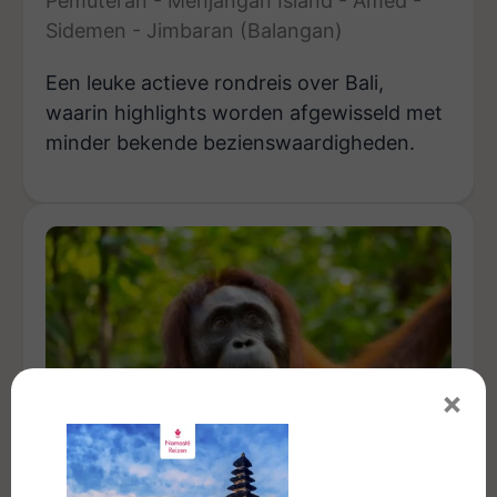
Pemuteran - Menjangan Island - Amed -
Sidemen - Jimbaran (Balangan)
Een leuke actieve rondreis over Bali,
waarin highlights worden afgewisseld met
minder bekende bezienswaardigheden.
×
Sumatra, Java & Bali
20-daagse rondreis | Medan - Bukit