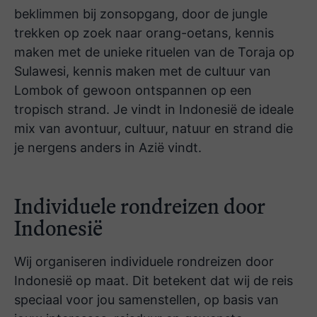
beklimmen bij zonsopgang, door de jungle
Ontzettend genoten, Sumatra is echt
trekken op zoek naar orang-oetans, kennis
een heel mooi deel van Indonesië. Voor
maken met de unieke rituelen van de Toraja op
mij was het ook een perfecte afwisseling
Sulawesi, kennis maken met de cultuur van
tussen actief bezig zijn en rust, vooral
Lombok of gewoon ontspannen op een
de jungle was erg tof. Dank daarvoor!
tropisch strand. Je vindt in Indonesië de ideale
mix van avontuur, cultuur, natuur en strand die
je nergens anders in Azië vindt.
Wat is Indonesië mooi! De rust op
Sumatra, de drukte op Java, de natuur
Individuele rondreizen door
op het toeristische Bali en dan relaxen
Indonesië
op Gili.. PRACHTIG!!
Wij organiseren individuele rondreizen door
Indonesië op maat. Dit betekent dat wij de reis
We hebben een geweldige reis gehad
speciaal voor jou samenstellen, op basis van
naar Bali en noord Sulawesi. Alles top