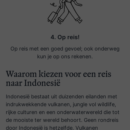
"Allereerst dank voor de mooie kaart die
wij bij thuiskomst van jullie hebben
ontvangen. Daarnaast wil ik graag jullie
4. Op reis!
complimenteren met de mooie reis die
Op reis met een goed gevoel; ook onderweg
jullie voor ons hebben geregeld. Alles
kun je op ons rekenen.
verliep prima met goede gidsen/
chauffeurs en de mooie transport
Waarom kiezen voor een reis
busjes. Correct, schoon en altijd op tijd.
naar Indonesië
Daarnaast een prachtig programma met
voldoende rust en ruimte ter vrije
Indonesië bestaat uit duizenden eilanden met
besteding. Alle documenten keurig
indrukwekkende vulkanen, jungle vol wildlife,
verzorgd. Dus een prima vakantie
rijke culturen en een onderwaterwereld die tot
gehad."
de mooiste ter wereld behoort. Geen rondreis
door Indonesië is hetzelfde. Vulkanen