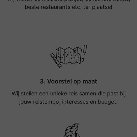
dagprogramma aangeboden. Dat is
beste restaurants etc. ter plaatse!
meedenken :-) Vooraf aan de reis waren
zij ook erg betrokken en hebben goede
tips gegeven. Als je dan thuiskomt en er
ligt een kaartje van Namaste.. Welkom
Thuis. Dat is dan echt de kers op de
taart..
Onze reis zit er inmiddels helaas weer
3. Voorstel op maat
op, maar wat was het geweldig! Dank
Wij stellen een unieke reis samen die past bij
voor de goede organisatie van de reis,
jouw reistempo, interesses en budget.
ook ter plaatse, en tevens voor de
attente ansichtkaart bij thuiskomst! Wij
zullen Namasté zeker aanbevelen bij
anderen!😉