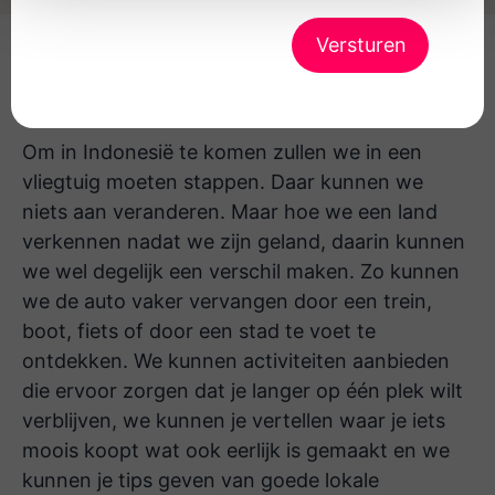
Reizen met een positieve
impact
Om in Indonesië te komen zullen we in een
vliegtuig moeten stappen. Daar kunnen we
niets aan veranderen. Maar hoe we een land
verkennen nadat we zijn geland, daarin kunnen
we wel degelijk een verschil maken. Zo kunnen
we de auto vaker vervangen door een trein,
boot, fiets of door een stad te voet te
ontdekken. We kunnen activiteiten aanbieden
die ervoor zorgen dat je langer op één plek wilt
verblijven, we kunnen je vertellen waar je iets
moois koopt wat ook eerlijk is gemaakt en we
kunnen je tips geven van goede lokale