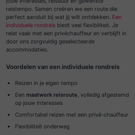
jouw interesses, reisduur en gewenste
geregeld en een fijne contact persoon
reistempo. Samen creëren we een route die
ter plaatse.
perfect aansluit bij wat jij wilt ontdekken.
Een
individuele rondreis
biedt veel flexibiliteit. Je
reist vaak met een privéchauffeur en verblijft in
Wat een geweldig reisburo. Op maat
door ons zorgvuldig geselecteerde
gemaakte rondreis naar Indonesie met
accommodaties.
excursies geboekt bij Namasté. De reis
verliep werkelijk vlekkeloos, ongelooflijk
Voordelen van een individuele rondreis
knap hoe goed alles op elkaar was
afgestemd; de chauffeurs, uitstapjes,
Reizen in je eigen tempo
het wijzigen van de route toen de boot
Een
maatwerk reisroute
, volledig afgestemd
niet bleek te varen vanwege
op jouw interesses
weersomstandigheden. Alles werd
gedaan om ons te ontzorgen.
Comfortabel reizen met een privé-chauffeur
Flexibiliteit onderweg