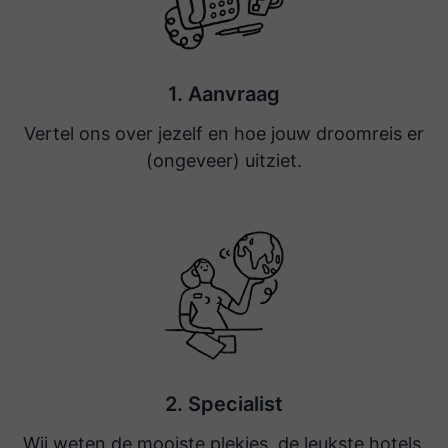
Geweldige dingen gezien en
meegemaakt. Mede door Namaste
Reizen is onze vakantie, eentje om nooit
1. Aanvraag
te vergeten. Ook onze gids en chauffeur
Vertel ons over jezelf en hoe jouw droomreis er
waren geweldig! Ze spraken goed
Engels, behulpzaam en geïnteresseerd.
(ongeveer) uitziet.
Ze hadden veel kennis en dat hebben ze
ontzettend leuk aan ons verteld. De bus
waar onze chauffeur ons overal naar toe
bracht was zeer comfortabel. Veilig,
ruimtelijk en koel. Alle activiteiten en
uitstapjes waren perfect georganiseerd
zodat wij alleen maar konden genieten..
Er was een binnenlands vlucht
2. Specialist
gecanceld, Namaste heeft direct een
andere vlucht geboekt en ons een gratis
Wij weten de mooiste plekjes, de leukste hotels,