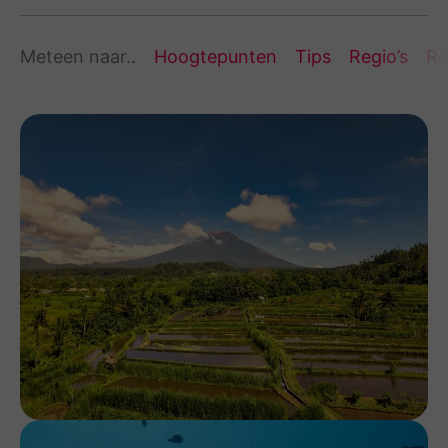
Meteen naar..
Hoogtepunten
Tips
Regio’s
Ro