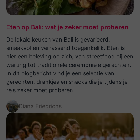
gesnorkeld. Hotels waren top, Suku was
inderdaad meer voor jonge mensen die
goed ter been waren, maar
Eten op Bali: wat je zeker moet proberen
complimenten voor Namaste en de
De lokale keuken van Bali is gevarieerd,
lokale agent want alles werd gelijk
smaakvol en verrassend toegankelijk. Eten is
geregeld. Moet wel wennen om weer
hier een beleving op zich, van streetfood bij een
thuis te zijn, want de sfeer in Indonesië
warung tot traditionele ceremoniële gerechten.
is echt geweldig zo relax en fijn. Dank
In dit blogbericht vind je een selectie van
jullie wel voor deze geweldige reis!
gerechten, drankjes en snacks die je tijdens je
reis zeker moet proberen.
Wij hebben in september een 26-daagse
Diana Friedrichs
intensieve, maar zo’n prachtige rondreis
door Sumatra en Sulawesi gemaakt. In
één woord FANTASTISCH! Top geregeld
door Namasté. Van natuur, jungle, naar