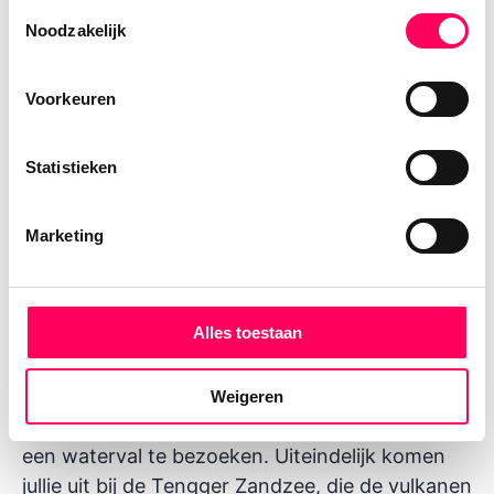
Toestemmingsselectie
Noodzakelijk
Voorkeuren
Dag 10 | Malang - Bromo
Statistieken
Tijd voor avontuur! Vandaag wijken jullie van de
gebaande paden af. Per auto met chauffeur
Marketing
rijden jullie naar het dorpje Tumpang, aan de
zuidkant van het 800 km² grote
Bromo
Tengger Semeru Nationaal Park
. Hier stappen
Alles toestaan
jullie over op een open jeep en rijden het
nationale park in – een indrukwekkend
landschap vol meren, rivieren, bergen en
Weigeren
vulkanen. Onderweg is er de mogelijkheid om
een waterval te bezoeken. Uiteindelijk komen
jullie uit bij de Tengger Zandzee, die de vulkanen