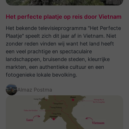
stiptheid van alle transfers en gidsen.
Hotels waren allemaal goed en sommige
Het perfecte plaatje op reis door Vietnam
zelfs geweldig. Het was een heerlijke
Het bekende televisieprogramma "Het Perfecte
reis! Dank daarvoor.
Plaatje" speelt zich dit jaar af in Vietnam. Niet
zonder reden vinden wij want het land heeft
een veel prachtige en spectaculaire
Wij zijn 3 keer naar Azie geweest met
landschappen, bruisende steden, kleurrijke
Namaste reizen. Dat is heel goed
markten, een authentieke cultuur en een
bevallen. Veel persoonlijke aandacht bij
fotogenieke lokale bevolking.
het boeken van de reis zodat de reis
helemaal naar onze wens is. De reizen
Almaz Postma
verliepen volgens verwachting. Elke keer
hadden we een ervaren gids/chauffeur
mee, daar hebben we veel aan gehad.
Soms liep er iets anders, zoals een
treinreis in Thailand die niet door kon