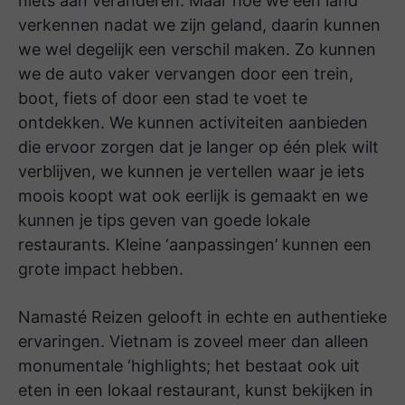
niets aan veranderen. Maar hoe we een land
Pass
verkennen nadat we zijn geland, daarin kunnen
we wel degelijk een verschil maken. Zo kunnen
Mekong Delta
we de auto vaker vervangen door een trein,
boot, fiets of door een stad te voet te
Can Tho
Phong Nha
ontdekken. We kunnen activiteiten aanbieden
het nationale park
die ervoor zorgen dat je langer op één plek wilt
verblijven, we kunnen je vertellen waar je iets
Mui Né
moois koopt wat ook eerlijk is gemaakt en we
Phan Thiet
kunnen je tips geven van goede lokale
Phu Quoc
Con
restaurants. Kleine ‘aanpassingen’ kunnen een
Dao
grote impact hebben.
de mooiste
rondreis door Vietnam
stranden van Vietnam
Namasté Reizen gelooft in echte en authentieke
ervaringen. Vietnam is zoveel meer dan alleen
monumentale ‘highlights; het bestaat ook uit
eten in een lokaal restaurant, kunst bekijken in