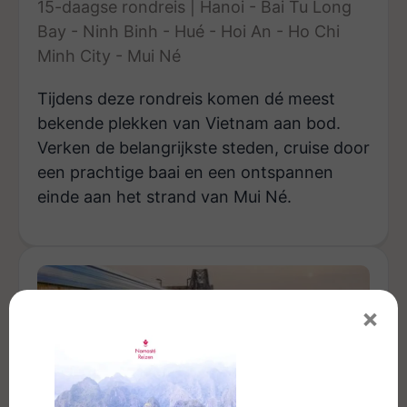
15-daagse rondreis | Hanoi - Bai Tu Long
Bay - Ninh Binh - Hué - Hoi An - Ho Chi
Minh City - Mui Né
Tijdens deze rondreis komen dé meest
bekende plekken van Vietnam aan bod.
Verken de belangrijkste steden, cruise door
een prachtige baai en een ontspannen
einde aan het strand van Mui Né.
×