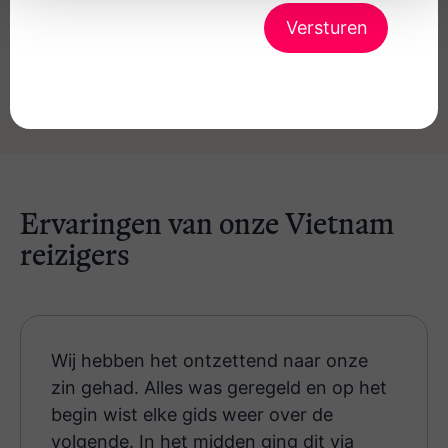
Zie alle voorbeeldreizen
Ervaringen van onze Vietnam
reizigers
Wij hebben het ontzettend naar onze
zin gehad. Alles was geregeld en op het
begin wist elke gids weer over de
volgende. In het midden ging dit via