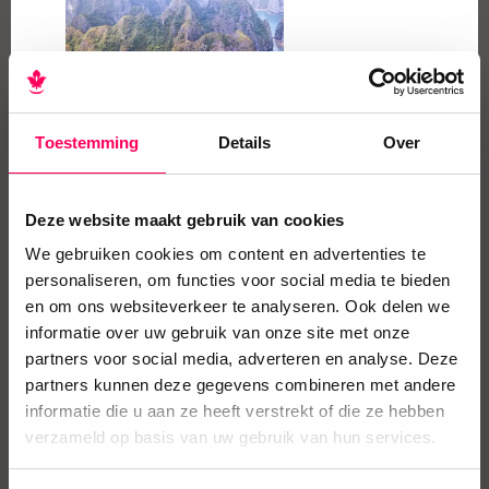
Vietnam by Rail
17-daagse rondreis | Hanoi - Lao Cai -
Sapa - Hanoi - Bai Tu Long Bay - Hué - Hoi
Toestemming
Details
Over
An - Mui Né - Ho Chi Minh City
Ontdek Vietnam per trein! Een uitgebreide
Deze website maakt gebruik van cookies
rondreis waarbij wij de transfers,
We gebruiken cookies om content en advertenties te
treintickets, leuke tours en accommodaties
personaliseren, om functies voor social media te bieden
Ontvang onze reisgids
regelen.
en om ons websiteverkeer te analyseren. Ook delen we
informatie over uw gebruik van onze site met onze
Laat je e-mailadres achter en ontvang
partners voor social media, adverteren en analyse. Deze
gratis onze reisgids Vietnam.
partners kunnen deze gegevens combineren met andere
informatie die u aan ze heeft verstrekt of die ze hebben
verzameld op basis van uw gebruik van hun services.
Naam
*