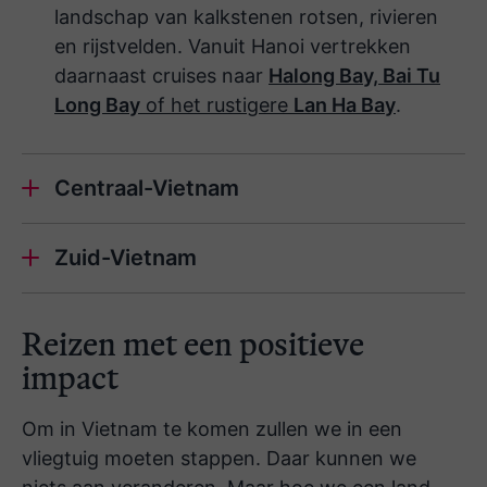
landschap van kalkstenen rotsen, rivieren
en rijstvelden. Vanuit Hanoi vertrekken
daarnaast cruises naar
Halong Bay, Bai Tu
Long Bay
of het rustigere
Lan Ha Bay
.
Centraal-Vietnam
Hué
Zuid-Vietnam
Ho Chi Minh
Reizen met een positieve
Hoi
City
An
impact
Om in Vietnam te komen zullen we in een
bijzondere activiteiten in
vliegtuig moeten stappen. Daar kunnen we
Hoi An
Hai Van