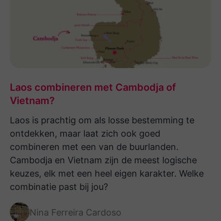
gaan. Door Namaste werd naar een
alternatief gezocht met ander vervoer.
Voor het ongemak kregen we een diner
aangeboden, prima. De volgende reis
naar India staat alweer gepland. Deze
gaan we zeker ook bij Namaste reizen
Laos combineren met Cambodja of
boeken!
Vietnam?
Laos is prachtig om als losse bestemming te
ontdekken, maar laat zich ook goed
combineren met een van de buurlanden.
Cambodja en Vietnam zijn de meest logische
keuzes, elk met een heel eigen karakter. Welke
combinatie past bij jou?
Nina Ferreira Cardoso