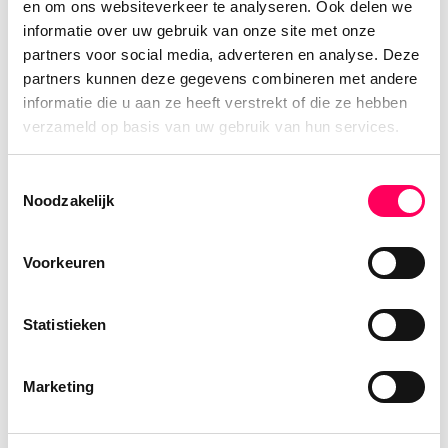
en om ons websiteverkeer te analyseren. Ook delen we
Boottocht over de Tonlé Sap in Cambodja
informatie over uw gebruik van onze site met onze
partners voor social media, adverteren en analyse. Deze
Wie Cambodja bezoekt, denkt al snel aan
partners kunnen deze gegevens combineren met andere
tempels, rijstvelden en kleurrijke markten. Maar
informatie die u aan ze heeft verstrekt of die ze hebben
een van de meest bijzondere manieren om het
verzameld op basis van uw gebruik van hun services.
land echt te ervaren, is vanaf het water. Een
boottocht over de Tonlé Sap laat een heel
Toestemmingsselectie
andere kant van Cambodja zien!
Noodzakelijk
Nina Ferreira Cardoso
Voorkeuren
Statistieken
Marketing