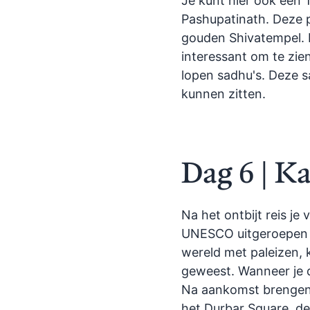
Je kunt hier ook een
Pashupatinath. Deze pl
gouden Shivatempel. D
interessant om te zie
lopen sadhu's. Deze s
kunnen zitten.
Dag 6 | 
Na het ontbijt reis j
UNESCO uitgeroepen al
wereld met paleizen, 
geweest. Wanneer je do
Na aankomst brengen j
het Durbar Square, d