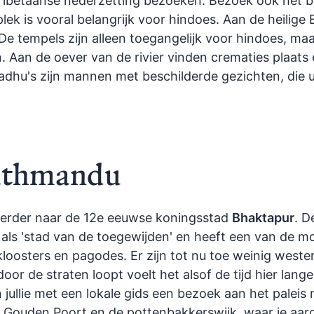
 Tibetaanse nederzetting bezoeken. Bezoek ook het 
ek is vooral belangrijk voor hindoes. Aan de heilige 
e tempels zijn alleen toegangelijk voor hindoes, maa
n. Aan de oever van de rivier vinden crematies plaat
adhu's zijn mannen met beschilderde gezichten, die u
Kathmandu
e verder naar de 12e eeuwse koningsstad
Bhaktapur
. D
s 'stad van de toegewijden' en heeft een van de moo
kloosters en pagodes. Er zijn tot nu toe weinig weste
or de straten loopt voelt het alsof de tijd hier lange 
ullie met een lokale gids een bezoek aan het paleis 
e Gouden Poort en de pottenbakkerswijk, waar je aa