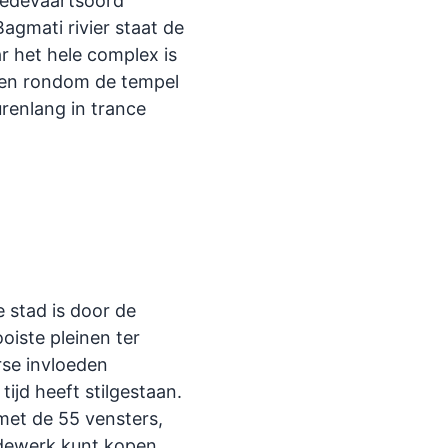
bedevaartsoord
Bagmati rivier staat de
r het hele complex is
s en rondom de tempel
renlang in trance
e stad is door de
iste pleinen ter
rse invloeden
tijd heeft stilgestaan.
met de 55 vensters,
rdewerk kunt kopen.