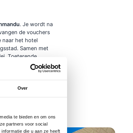
hmandu
. Je wordt na
ntvangen de vouchers
e naar het hotel
ngsstad. Samen met
lei. Toeterende
palen het straatbeeld.
ant.
Accommodatie:
Over
 media te bieden en om ons
ze partners voor social
nformatie die u aan ze heeft