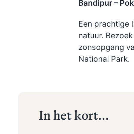
Bandipur – Pok
Een prachtige 
Indonesië
Cambodja
natuur. Bezoek
Eilandenrijk, vulkanen,
Tempels, jungle, grotten,
jungle, rijstvelden,
rivieren en meren,
zonsopgang van
stranden en tradities
mangrove en strand
National Park.
In het kort...