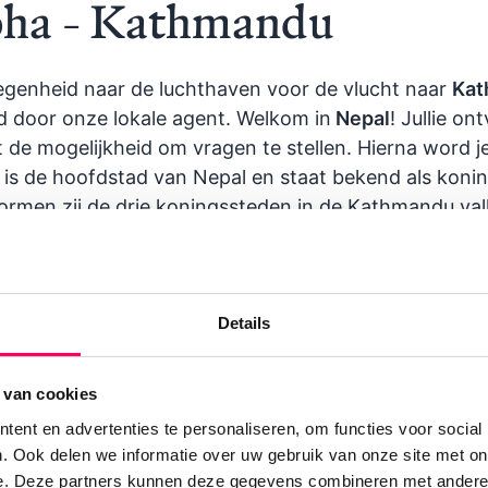
oha - Kathmandu
egenheid naar de luchthaven voor de vlucht naar
Kat
door onze lokale agent. Welkom in
Nepal
! Jullie o
t de mogelijkheid om vragen te stellen. Hierna word j
is de hoofdstad van Nepal en staat bekend als koni
rmen zij de drie koningssteden in de Kathmandu val
 kraampjes waar ze vers fruit of groenten verkopen be
jullie van een welkomstdiner in een Nepalees restaur
Details
epalese keuken!
 van cookies
ent en advertenties te personaliseren, om functies voor social
. Ook delen we informatie over uw gebruik van onze site met on
e. Deze partners kunnen deze gegevens combineren met andere i