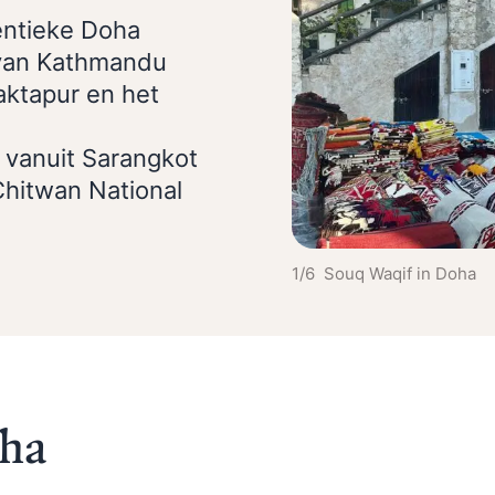
entieke Doha
van Kathmandu
ktapur en het
 vanuit Sarangkot
Chitwan National
2/6 Kathmandu
oha