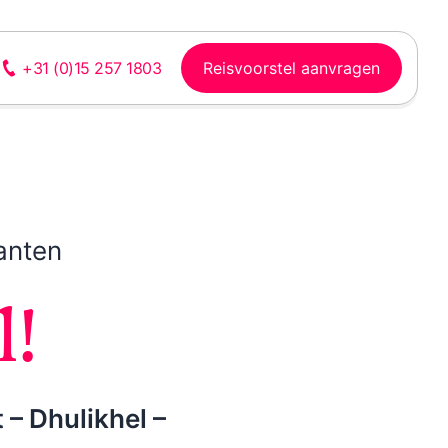
Reisvoorstel aanvragen
+31 (0)15 257 1803
anten
Laos
Vietnam
Watervallen, bergen,
Sfeervolle steden,
l!
rivieren, volkeren,
rijstterrassen, bergen,
rijstvelden, cultuur
waterrijke delta en
strand
– Dhulikhel –