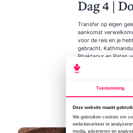
Dag 4 | D
Transfer op eigen gel
aankomst verwelkomd 
voor de reis en je heb
gebracht. Kathmandu 
Bhaktapur en Patan vo
scooters, riksja’s en
In de avond genieten 
Dwarika’s Hotel
Toestemming
Maak kennis met de N
Deze website maakt gebruik
We gebruiken cookies om cont
websiteverkeer te analyseren
media, adverteren en analys