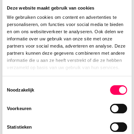
Deze website maakt gebruik van cookies
We gebruiken cookies om content en advertenties te
personaliseren, om functies voor social media te bieden
en om ons websiteverkeer te analyseren. Ook delen we
informatie over uw gebruik van onze site met onze
Evelien Booms
partners voor social media, adverteren en analyse. Deze
Reisspecialist Sri Lanka, Nepal, Bhutan en
partners kunnen deze gegevens combineren met andere
India
informatie die u aan ze heeft verstrekt of die ze hebben
verzameld op basis van uw gebruik van hun services.
Mijn eerste verre reis maakte ik in 2004
naar Sri Lanka en wat was ik onder de
Toestemmingsselectie
indruk! De vele palmbomen, luid
Noodzakelijk
toeterende tuktuks, de felgekleurde sari's,
ik maakte kennis met een hele andere
Voorkeuren
wereld. Na deze reis wilde ik ook niets
liever dan andere mensen enthousiast
Statistieken
maken voor deze bestemming.