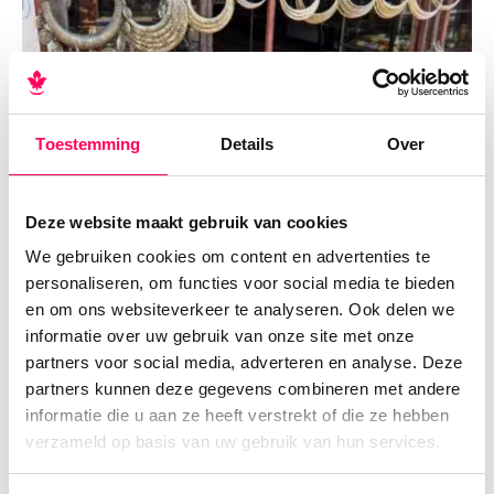
Toestemming
Details
Over
Deze website maakt gebruik van cookies
We gebruiken cookies om content en advertenties te
personaliseren, om functies voor social media te bieden
en om ons websiteverkeer te analyseren. Ook delen we
informatie over uw gebruik van onze site met onze
Dag 8 | Luang Prabang –
partners voor social media, adverteren en analyse. Deze
Paksong
partners kunnen deze gegevens combineren met andere
informatie die u aan ze heeft verstrekt of die ze hebben
Vroeg in de ochtend volgt de transfer naar de
verzameld op basis van uw gebruik van hun services.
luchthaven van
Luang Prabang
. Je vliegt