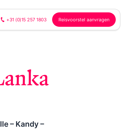
Reisvoorstel aanvragen
+31 (0)15 257 1803
 Lanka
Laos
Vietnam
Watervallen, bergen,
Sfeervolle steden,
rivieren, volkeren,
rijstterrassen, bergen,
rijstvelden, cultuur
waterrijke delta en
strand
lle – Kandy –