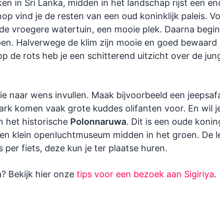
n in Sri Lanka, midden in het landschap rijst een en
 vind je de resten van een oud koninklijk paleis. Voo
r de vroegere watertuin, een mooie plek. Daarna begi
pen. Halverwege de klim zijn mooie en goed bewaard 
 de rots heb je een schitterend uitzicht over de jung
ie naar wens invullen. Maak bijvoorbeeld een jeepsaf
 park komen vaak grote kuddes olifanten voor. En wil j
n het historische
Polonnaruwa
. Dit is een oude konin
een klein openluchtmuseum midden in het groen. De l
 per fiets, deze kun je ter plaatse huren.
a? Bekijk hier onze
tips voor een bezoek aan Sigiriya
.