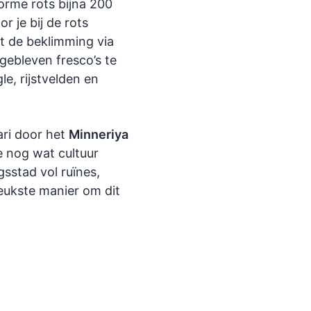
orme rots bijna 200
r je bij de rots
nt de beklimming via
gebleven fresco’s te
le, rijstvelden en
ari door het
Minneriya
e nog wat cultuur
gsstad vol ruïnes,
eukste manier om dit