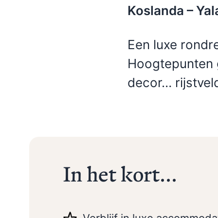
Koslanda – Yal
Een luxe rondre
Indonesië
Cambodja
Eilandenrijk, vulkanen,
Tempels, jungle, grotten,
Hoogtepunten 
jungle, rijstvelden,
rivieren en meren,
stranden en tradities
mangrove en strand
decor… rijstve
In het kort...