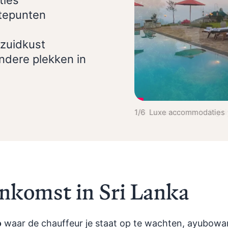
ties
gtepunten
zuidkust
ndere plekken in
2/6 Leeuwenrots in Sigiri
ankomst in Sri Lanka
o
waar de chauffeur je staat op te wachten,
ayubowan