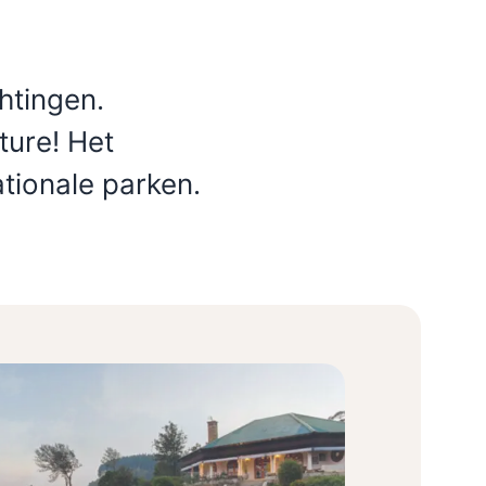
chtingen.
ure! Het
tionale parken.