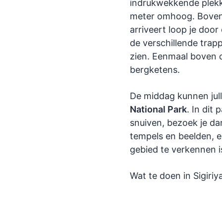
indrukwekkende plekke
meter omhoog. Bovenop
arriveert loop je doo
de verschillende trap
zien. Eenmaal boven op
bergketens.
De middag kunnen jull
National Park
. In dit
snuiven, bezoek je da
tempels en beelden, 
gebied te verkennen is
Wat te doen in Sigiriy