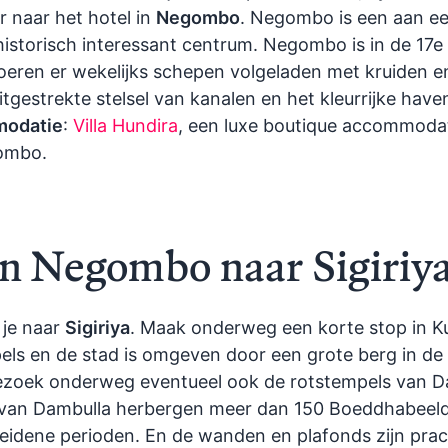
r naar het hotel in
Negombo
. Negombo is een aan e
historisch interessant centrum. Negombo is in de 17
e
ren er wekelijks schepen volgeladen met kruiden en
itgestrekte stelsel van kanalen en het kleurrijke hav
odatie
:
Villa Hundira
, een luxe boutique accommodat
gombo.
an Negombo naar Sigiriy
 je naar
Sigiriya
. Maak onderweg een korte stop in Ku
els en de stad is omgeven door een grote berg in d
bezoek onderweg eventueel ook de rotstempels van Da
n van Dambulla herbergen meer dan 150 Boeddhabeelde
eidene perioden. En de wanden en plafonds zijn prac