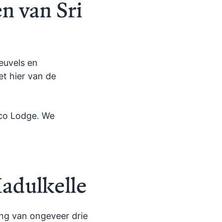
n van Sri
euvels en
et hier van de
Eco Lodge. We
adulkelle
ing van ongeveer drie