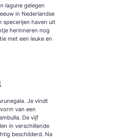
en lagune gelegen
eeuw in Nederlandse
 specerijen haven uit
entje herinneren nog
ie met een leuke en
a
runegala. Je vindt
e vorm van een
mbulla. De vijf
n in verschillende
htig beschilderd. Na