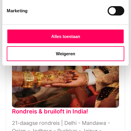
ontdekken jullie India op een ontspannen
Marketing
en authentieke manier. Met privéchauffeur
en veel vrije tijd ontdek je India helemaal in
uw eigen tempo.
Alles toestaan
Weigeren
Rondreis & bruiloft in India!
21-daagse rondreis | Delhi - Mandawa -
Osian - Jodhpur - Pushkar - Jaipur -