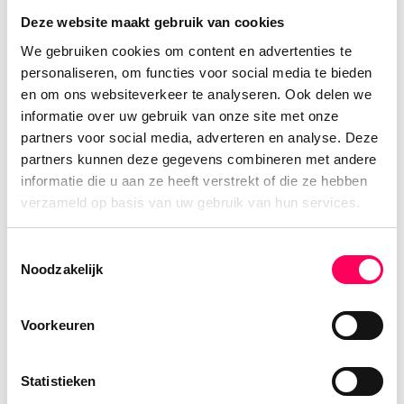
Deze website maakt gebruik van cookies
We gebruiken cookies om content en advertenties te
personaliseren, om functies voor social media te bieden
en om ons websiteverkeer te analyseren. Ook delen we
Incredible India, ontdek Rajasthan in
informatie over uw gebruik van onze site met onze
stijl!
partners voor social media, adverteren en analyse. Deze
partners kunnen deze gegevens combineren met andere
20-daagse rondreis | Delhi - Jodhpur -
informatie die u aan ze heeft verstrekt of die ze hebben
Narlai - Udaipur - Devi Garh - Jaipur -
verzameld op basis van uw gebruik van hun services.
Samode - Agra - Delhi
Deze rondreis door Rajasthan neemt u
Toestemmingsselectie
Noodzakelijk
mee langs koningssteden, serene dorpjes
en sprookjesachtige paleizen, waarbij je
verblijft in sfeervolle luxe- en paleis hotels.
Voorkeuren
Met bijzondere ervaringen zoals een
boottocht over Lake Pichola, een
Statistieken
jeepsafari in Narlai en een foodtour in Delhi