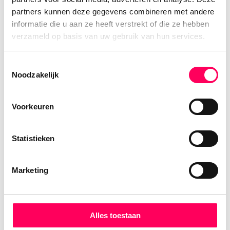
Penh - Tatai - Kampot
partners kunnen deze gegevens combineren met andere
informatie die u aan ze heeft verstrekt of die ze hebben
Reis langs de hoogtepunten maar ook
verzameld op basis van uw gebruik van hun services.
buiten de gebaande paden! Ontdek
prachtige natuurgebieden, dompel je onder
Toestemmingsselectie
in het local life en bezoek de mooiste
Noodzakelijk
culturele plekjes.
Voorkeuren
Statistieken
Voorbeeldreizen van onze
Marketing
klanten
Deze unieke reizen maakten onze klanten
Alles toestaan
eerder met Namasté Reizen.