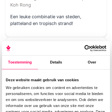
Koh Rong
Een leuke combinatie van steden,
platteland en tropisch strand!
Toestemming
Details
Over
Deze website maakt gebruik van cookies
We gebruiken cookies om content en advertenties te
Cambodja maar dan anders
personaliseren, om functies voor social media te bieden
en om ons websiteverkeer te analyseren. Ook delen we
19-daagse rondreis | Siem Reap - Tmat
informatie over uw gebruik van onze site met onze
Boey - Stung Treng - Koh Trong - Phnom
partners voor social media, adverteren en analyse. Deze