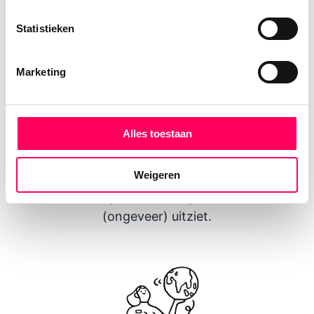
Statistieken
Marketing
Alles toestaan
1. Aanvraag
Weigeren
Vertel ons over jezelf en hoe jouw droomreis er
(ongeveer) uitziet.