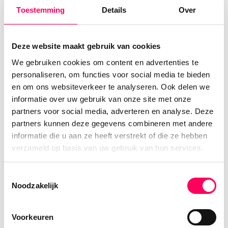
overweldigende mooie natuur. Wat reizen
Toestemming
Details
Over
zo fijn maakt, zijn de ontmoetingen en de
unieke belevenissen; van een kopje thee bij
een boerenfamilie tot zwemmen in een
Deze website maakt gebruik van cookies
idyllische waterval in de jungle.
We gebruiken cookies om content en advertenties te
personaliseren, om functies voor social media te bieden
en om ons websiteverkeer te analyseren. Ook delen we
informatie over uw gebruik van onze site met onze
Alle artikelen
partners voor social media, adverteren en analyse. Deze
partners kunnen deze gegevens combineren met andere
informatie die u aan ze heeft verstrekt of die ze hebben
Bekijk alle rondreizen in Vietnam
verzameld op basis van uw gebruik van hun services.
Toestemmingsselectie
Noodzakelijk
Voorkeuren
Onze aanpak