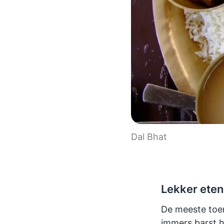
Dal Bhat
Lekker eten
De meeste toer
immers barst h