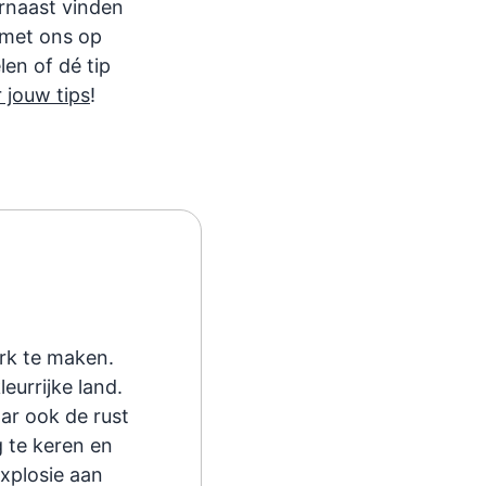
arnaast vinden
e met ons op
len of dé tip
r jouw tips
!
erk te maken.
eurrijke land.
ar ook de rust
g te keren en
xplosie aan