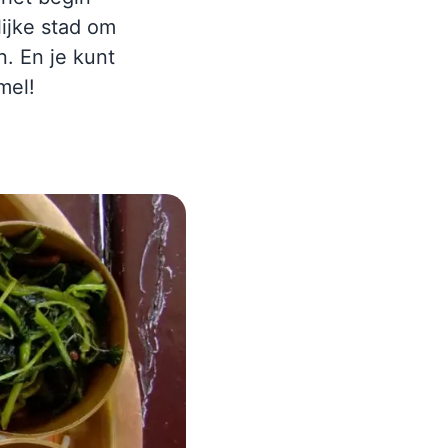
ijke stad om
n. En je kunt
mel!