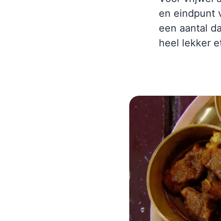
en eindpunt
een aantal da
heel lekker e
Indonesië
Cambodja
Eilandenrijk, vulkanen,
Tempels, jungle, grotten,
jungle, rijstvelden,
rivieren en meren,
stranden en tradities
mangrove en strand