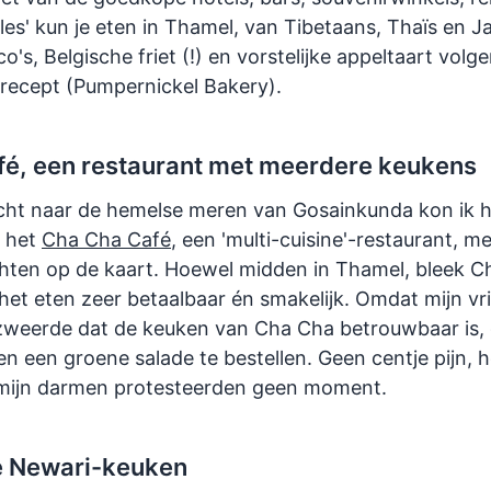
lles' kun je eten in Thamel, van Tibetaans, Thaïs en J
's, Belgische friet (!) en vorstelijke appeltaart volg
recept (Pumpernickel Bakery).
é, een restaurant met meerdere keukens
cht naar de hemelse meren van Gosainkunda kon ik he
n het
Cha Cha Café
, een 'multi-cuisine'-restaurant, 
hten op de kaart. Hoewel midden in Thamel, bleek C
 het eten zeer betaalbaar én smakelijk. Omdat mijn vr
zweerde dat de keuken van Cha Cha betrouwbaar is, 
n een groene salade te bestellen. Geen centje pijn, 
 mijn darmen protesteerden geen moment.
e Newari-keuken