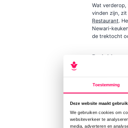
Wat verderop, 
vinden zijn, z
Restaurant
. H
Newari-keuken.
de trektocht o
De lekkers
Een ander goed
kaart vind je 
van groenten e
Toestemming
Van ontbijt 
Deze website maakt gebruik
We gebruiken cookies om cont
Op en rustig p
websiteverkeer te analyseren
het ontbijt tot
media, adverteren en analys