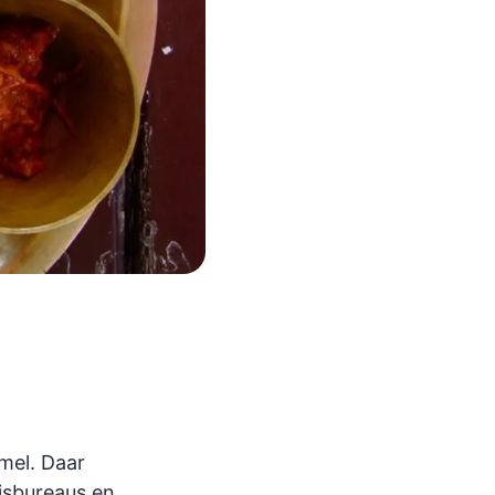
mel. Daar
isbureaus en