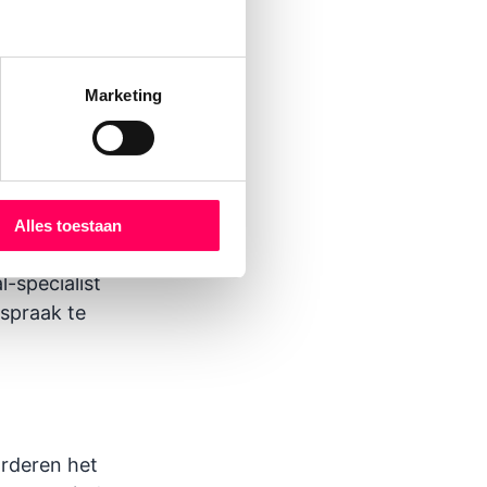
k nog eens
Marketing
iet waar je
 in het
jouw
Alles toestaan
t van harte
l-specialist
spraak te
arderen het