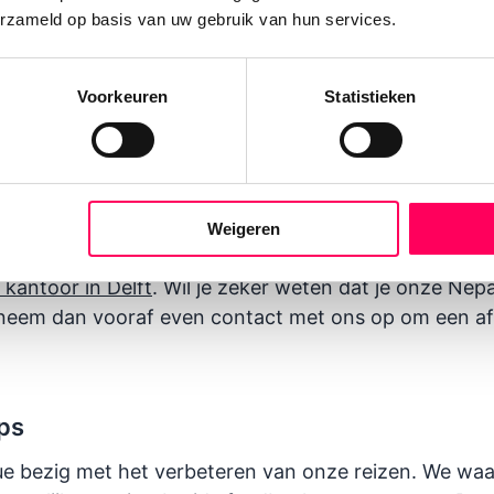
elen als het gaat om lekker eten in Kathmandu wat oo
erzameld op basis van uw gebruik van hun services.
Voorkeuren
Statistieken
dreis met een van onze Nepal specialisten
hentieke smaken van) Nepal ontdekken, maar weet je n
 Onze Nepal specialisten hebben jarenlange ervaring
n individuele reizen op maat naar Nepal.
Vraag hier 
Weigeren
 of kom een keertje bij ons langs op kantoor. Je ben
 kantoor in Delft
. Wil je zeker weten dat je onze Nepa
 neem dan vooraf even contact met ons op om een af
ips
ue bezig met het verbeteren van onze reizen. We wa