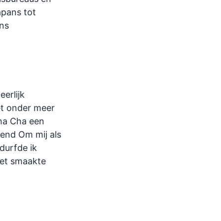
apans tot
ens
erlijk
met onder meer
ha Cha een
iend Om mij als
durfde ik
het smaakte