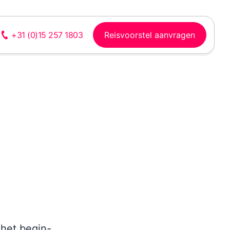
Reisvoorstel aanvragen
+31 (0)15 257 1803
Laos
Vietnam
Watervallen, bergen,
Sfeervolle steden,
rivieren, volkeren,
rijstterrassen, bergen,
rijstvelden, cultuur
waterrijke delta en
strand
 het begin-