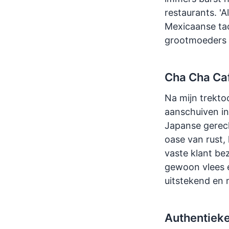
restaurants. 'A
Mexicaanse taco
grootmoeders 
Cha Cha Caf
Na mijn trekto
aanschuiven i
Japanse gerec
oase van rust,
vaste klant be
gewoon vlees e
uitstekend en
Authentiek