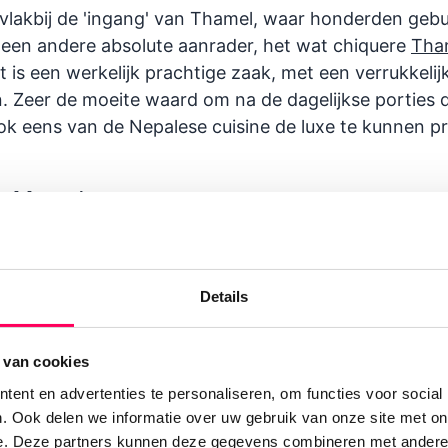
vlakbij de 'ingang' van Thamel, waar honderden gebut
it een andere absolute aanrader, het wat chiquere
Tha
et is een werkelijk prachtige zaak, met een verrukkelij
 Zeer de moeite waard om na de dagelijkse porties d
ok eens van de Nepalese cuisine de luxe te kunnen p
te Momo's
 restaurantje is
4stories
. De inrichting is leuk en sfe
de lekkerste momo's, een soort dumplings met een heer
n/of vlees.
Details
tot diner!
 van cookies
ent en advertenties te personaliseren, om functies voor social
lekje in het drukke Thamel vind je
Yala Cafe
, een cafe
. Ook delen we informatie over uw gebruik van onze site met on
 en met het diner terecht kunt voor heerlijke Nepalese
e. Deze partners kunnen deze gegevens combineren met andere i