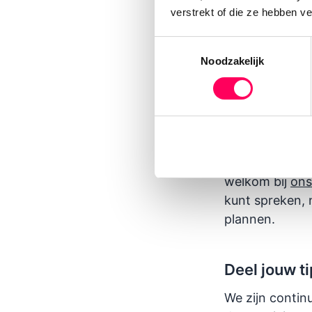
Favoriet bij v
verstrekt of die ze hebben v
super vers is!
Toestemmingsselectie
Noodzakelijk
Plan je ron
Wil je (de aut
moet beginnen?
organiseren va
reisvoorstel
aan
welkom bij
ons
kunt spreken,
plannen.
Deel jouw t
We zijn contin