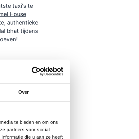
ste taxi's te
mel House
ke, authentieke
al bhat tijdens
roeven!
ervol en op de
lijke vulling
Over
 media te bieden en om ons
 waar je van
ze partners voor social
 maaltijden.
nformatie die u aan ze heeft