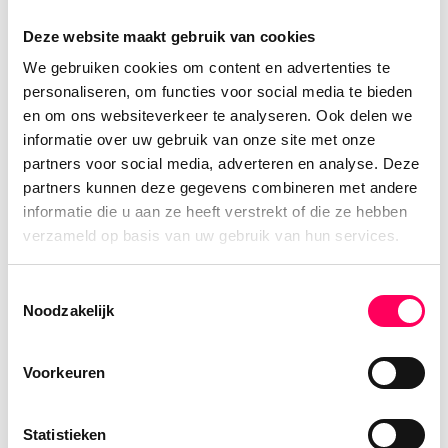
stad, die tal van architectonische hoogtepunten
Deze website maakt gebruik van cookies
herbergt. De stad staat nog steeds bol van de
We gebruiken cookies om content en advertenties te
contrasten. De brede boulevards uit de Franse
personaliseren, om functies voor social media te bieden
koloniale tijd worden afgewisseld met
en om ons websiteverkeer te analyseren. Ook delen we
zandweggetjes, terwijl sporen van de oorlog
informatie over uw gebruik van onze site met onze
ook hier nog goed te zien zijn. Ondanks de
partners voor social media, adverteren en analyse. Deze
zwarte geschiedenis is Phnom Penh nu een
partners kunnen deze gegevens combineren met andere
relaxte stad, met goede eetgelegenheden, leuke
informatie die u aan ze heeft verstrekt of die ze hebben
winkels en vriendelijke inwoners. Breng tijdens
verzameld op basis van uw gebruik van hun services.
jouw rondreis door Cambodja zeker een bezoek
aan Phnom Penh!
Toestemmingsselectie
Noodzakelijk
Volg je ons
instagram account
al? Hier delen we
regelmatig de leukste Azie tips!
Voorkeuren
Statistieken