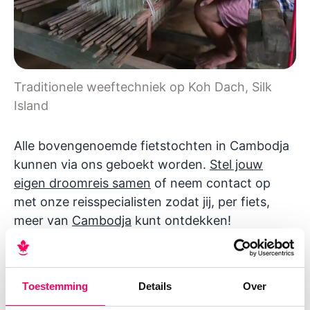
Traditionele weeftechniek op Koh Dach, Silk
Island
Alle bovengenoemde fietstochten in Cambodja
kunnen via ons geboekt worden.
Stel jouw
eigen droomreis samen
of neem contact op
met onze reisspecialisten zodat jij, per fiets,
meer van
Cambodja
kunt ontdekken!
Wil je meer lezen over Cambodja?
Toestemming
Details
Over
Lees hier enkele
tips over Phnom Penh
. De
hoofdstad van Cambodja is een charmante