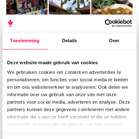
Toestemming
Details
Over
Tip: Eet een heerlijke, Nasi Campur (één van de
Deze website maakt gebruik van cookies
bekendste Balinese gerechten) bij “This is Bali”.
We gebruiken cookies om content en advertenties te
En bij Shooq (om de hoek bij Greenfield Hotel)
personaliseren, om functies voor social media te bieden
eet je de lekkerste (prawn) shawarma.
en om ons websiteverkeer te analyseren. Ook delen we
informatie over uw gebruik van onze site met onze
De oostkust van Bali & snorkelen met
partners voor social media, adverteren en analyse. Deze
partners kunnen deze gegevens combineren met andere
zeeschildpadden
informatie die u aan ze heeft verstrekt of die ze hebben
Na Ubud reizen we door naar
Amed
, een
verzameld op basis van uw gebruik van hun services.
kuststrook (bestaande uit 7 vissersdorpjes) in