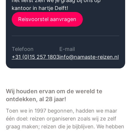
het liefst zien we je graag bij ons op
kantoor in hartje Delft!
Reisvoorstel aanvragen
Telefoon
E-mail
+31 (0)15 257 1803
info@namaste-reizen.nl
Wij houden ervan om de wereld te
ontdekken, al 28 jaar!
Toen we in 1997 begonnen, hadden we maar
één doel: reizen organiseren zoals wij ze zelf
graag maken; reizen die je bijblijven. We hebben