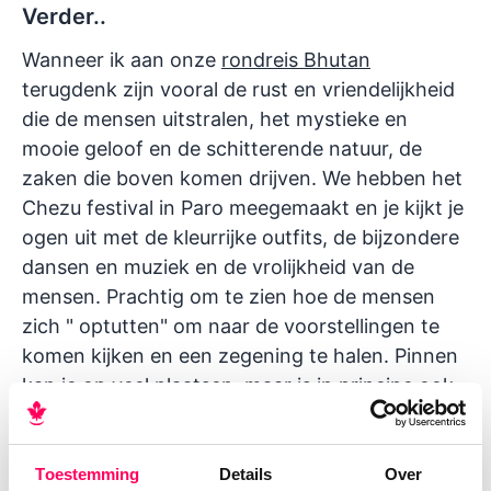
Verder..
Wanneer ik aan onze
rondreis Bhutan
terugdenk zijn vooral de rust en vriendelijkheid
die de mensen uitstralen, het mystieke en
mooie geloof en de schitterende natuur, de
zaken die boven komen drijven. We hebben het
Chezu festival in Paro meegemaakt en je kijkt je
ogen uit met de kleurrijke outfits, de bijzondere
dansen en muziek en de vrolijkheid van de
mensen. Prachtig om te zien hoe de mensen
zich " optutten" om naar de voorstellingen te
komen kijken en een zegening te halen. Pinnen
kan je op veel plaatsen, maar is in principe ook
niet nodig omdat alles van tevoren al betaald is,
en de dollar of indiaase rupee worden ook
aangenomen.
Toestemming
Details
Over