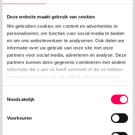
Bhutan is een land waar je, ondanks de
Deze website maakt gebruik van cookies
inspanning die je levert, helemaal tot rust komt.
We gebruiken cookies om content en advertenties te
Het is heerlijk om een flinke wandeling te maken
personaliseren, om functies voor social media te bieden
naar een van de kloosters, met als hoogtepunt
en om ons websiteverkeer te analyseren. Ook delen we
het Tigersnest in Paro. Dit klooster, dat als het
informatie over uw gebruik van onze site met onze
ware tegen een rotswand gekleefd lijkt, heeft
partners voor social media, adverteren en analyse. Deze
zonder twijfel de meest spectaculaire ligging
partners kunnen deze gegevens combineren met andere
van alle gebouwen in Bhutan. Hijgend en
informatie die u aan ze heeft verstrekt of die ze hebben
puffend aangekomen verbaas je jezelf dat die
verzameld op basis van uw gebruik van hun services.
monniken dat dagelijks doen! Als je daar dan zit
en luistert naar de gebeden, word je zo rustig.
Toestemmingsselectie
Noodzakelijk
Die geluiden (ook van de muziekinstrumenten)
zijn echt om kippenvel van te krijgen. De
kloosters en dzongs lijken vrij veel op elkaar,
Voorkeuren
maar we konden er echt geen genoeg van
krijgen. Hoe knap is het houtsnijwerk en