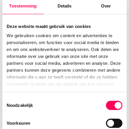
Trongsa Dzong: de poort naar het oosten
Toestemming
Details
Over
Dit is de grootste Dzong van Bhutan, die
strategisch is boven een diepe kloof en was
Deze website maakt gebruik van cookies
historisch gezien de controlepost voor iedereen
We gebruiken cookies om content en advertenties te
die van west naar oost reisde. Het is
personaliseren, om functies voor social media te bieden
oorspronkelijk in 1543 gebouwd, maar later is
en om ons websiteverkeer te analyseren. Ook delen we
het uitgebreid en een architectonisch
informatie over uw gebruik van onze site met onze
partners voor social media, adverteren en analyse. Deze
meesterwerk geworden met vele
partners kunnen deze gegevens combineren met andere
binnenplaatsen en tempels.
informatie die u aan ze heeft verstrekt of die ze hebben
verzameld op basis van uw gebruik van hun services.
Wil je ook een Dzong bezoeken?
Een bezoek aan een Dzong vraagt om een
Toestemmingsselectie
Noodzakelijk
respectvolle houding, iets waar onze lokale
gidsen je graag bij willen helpen. Denk aan
bedekte kleding en een ingetogen looppas in de
Voorkeuren