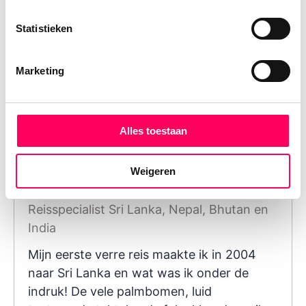
tempelruimtes. Op zoek naar inspiratie voor een
rondreis Bhutan? Lees hier mijn
reisverslag
Statistieken
Bhutan
.
Marketing
Alles toestaan
Weigeren
Evelien Booms
Reisspecialist Sri Lanka, Nepal, Bhutan en
India
Mijn eerste verre reis maakte ik in 2004
naar Sri Lanka en wat was ik onder de
indruk! De vele palmbomen, luid