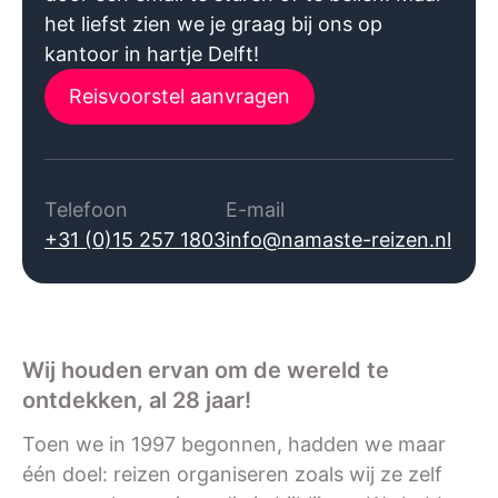
het liefst zien we je graag bij ons op
kantoor in hartje Delft!
Reisvoorstel aanvragen
Telefoon
E-mail
+31 (0)15 257 1803
info@namaste-reizen.nl
Wij houden ervan om de wereld te
ontdekken, al 28 jaar!
Toen we in 1997 begonnen, hadden we maar
één doel: reizen organiseren zoals wij ze zelf