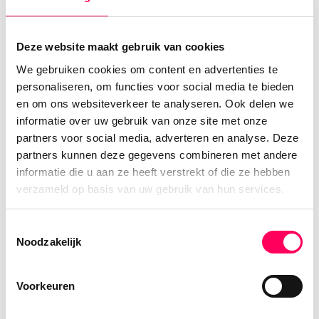
kleurrijke land. Op de cultuur, de mensen,
de hectiek in de steden maar ook de rust
op het platteland.. ik kon niet wachten om
Deze website maakt gebruik van cookies
weer terug te keren en om andere mensen
We gebruiken cookies om content en advertenties te
kennis te laten maken met deze explosie
personaliseren, om functies voor social media te bieden
aan indrukken.
en om ons websiteverkeer te analyseren. Ook delen we
informatie over uw gebruik van onze site met onze
partners voor social media, adverteren en analyse. Deze
partners kunnen deze gegevens combineren met andere
Alle artikelen
informatie die u aan ze heeft verstrekt of die ze hebben
verzameld op basis van uw gebruik van hun services.
Toestemmingsselectie
Noodzakelijk
Onze aanpak
Voorkeuren