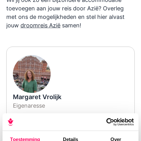
toevoegen aan jouw reis door Azië? Overleg
met ons de mogelijkheden en stel hier alvast
jouw
droomreis Azië
samen!
Margaret Vrolijk
Eigenaresse
In 1997 nam ik het besluit om van mijn
hobby mijn werk te maken. Na twee
rondreizen door India was ik verliefd op dit
Toestemming
Details
Over