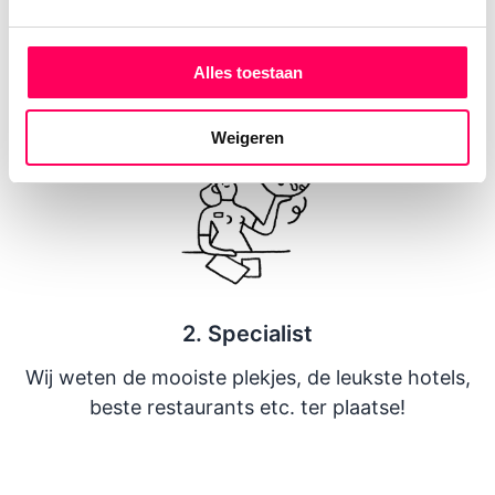
Vertel ons over jezelf en hoe jouw droomreis er
(ongeveer) uitziet.
Alles toestaan
Weigeren
2. Specialist
Wij weten de mooiste plekjes, de leukste hotels,
beste restaurants etc. ter plaatse!