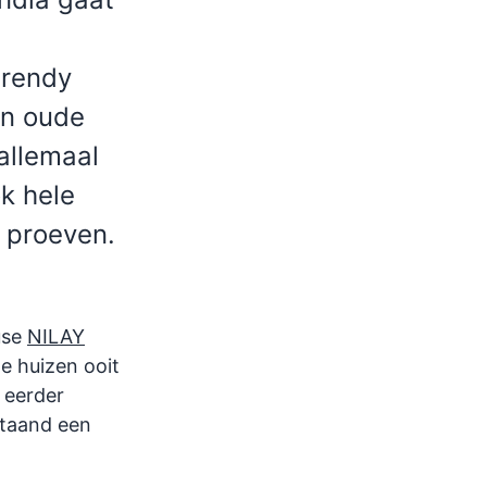
trendy
in oude
 allemaal
ok hele
t proeven.
use
NILAY
e huizen ooit
s eerder
staand een