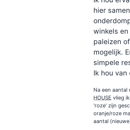
hier samen
onderdompe
Indonesië
Cambodja
winkels en
Eilandenrijk, vulkanen,
Tempels, jungle, grotten,
paleizen of
jungle, rijstvelden,
rivieren en meren,
stranden en tradities
mangrove en strand
mogelijk. E
simpele re
Ik hou van
Na een aantal 
HOUSE
vlieg i
'roze' zijn ges
oranje/roze ma
aantal (nieuwe