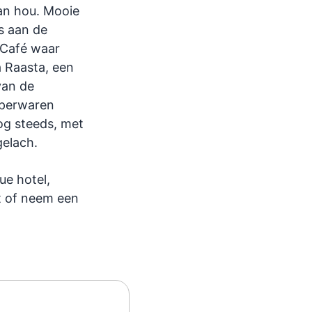
van hou. Mooie
es aan de
 Café waar
 Raasta, een
van de
operwaren
nog steeds, met
gelach.
ue hotel,
t of neem een