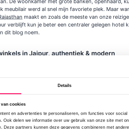
aan. De woonkamer met grote banken, openhaard, ku
k meubilair werd al snel mijn favoriete plek. Maar wa
Rajasthan
maakt en zoals de meeste van onze reizige
ur verblijft kun je beter een centraler gelegen hotel 
 in dit blog noem.
winkels in Jaipur, authentiek & modern
en winkel met kleding en woonaccessoires gemaakt v
Details
 winkel waar producten van diverse eerlijke merken 
 van cookies
winkel van de Princes Diya Kumari Foundation die v
ent en advertenties te personaliseren, om functies voor social
bestelling die je bij ons doet een euro naartoe gaat.
. Ook delen we informatie over uw gebruik van onze site met on
 - een winkel en museum in één waar je vooral indigo
e. Deze partners kunnen deze gegevens combineren met andere i