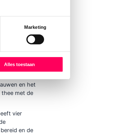
Marketing
unt lunchen en
schilderd
Alles toestaan
aal suites. Ik
 pauwen en het
 thee met de
eeft vier
 de
 bereid en de