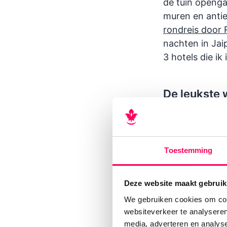
de tuin openg
muren en antie
rondreis door 
nachten in Jaip
3 hotels die ik
De leukste 
Anokhi - e
stoffen.
Toestemming
Ladu - een
verkocht
Deze website maakt gebruik
PDKF - de 
We gebruiken cookies om cont
van iedere 
websiteverkeer te analyseren
Nila Jaipur
media, adverteren en analys