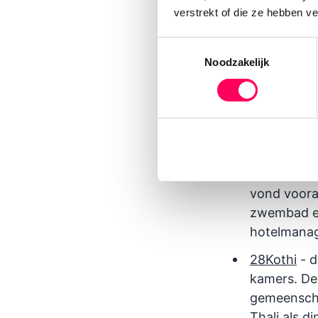
(blockprint
verstrekt of die ze hebben v
Toestemmingsselectie
Noodzakelijk
Drie bijzond
The Art Ga
logeren. Er
bordje en v
Rosé Amer -
vond voora
zwembad er
hotelmanage
28Kothi
- d
kamers. De 
gemeenscha
Thali als d