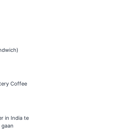
andwich)
tery Coffee
 in India te
e gaan