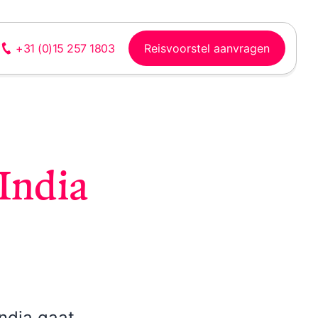
Reisvoorstel aanvragen
+31 (0)15 257 1803
India
Laos
Vietnam
Watervallen, bergen,
Sfeervolle steden,
rivieren, volkeren,
rijstterrassen, bergen,
rijstvelden, cultuur
waterrijke delta en
strand
India gaat