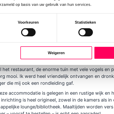
) textiel koopt.
erzameld op basis van uw gebruik van hun services.
Voorkeuren
Statistieken
ere hotels in Jaipur
rh
- creatieve plek waar je workshops kunt volgen, k
 is ook een kleine winkel bij waar ik een mooi handbe
aasje kocht.
Weigeren
 Een luxe vijfsterrenhotel met slechts 8 kamers. Allem
l het restaurant, de enorme tuin met vele vogels en
g mooi. Ik werd heel vriendelijk ontvangen en dronk
r die mij ook een rondleiding gaf.
eze accommodatie is gelegen in een rustige wijk en h
inrichting is heel origineel, zowel in de kamers als in
ppelijke lounge/bibliotheek. Maaltijden worden vers
iner – vooraf te bestellen – is echt een aanrader!