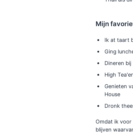
Mijn favorie
Ik at taart 
Ging lunch
Dineren bij
High Tea'en
Genieten v
House
Dronk thee
Omdat ik voor 
blijven waarvan