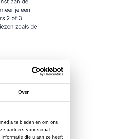
nst aan de
nneer je een
rs 2 of 3
kiezen zoals de
an blockprint
Over
worden
rouwen en waar
 media te bieden en om ons
ze partners voor social
 blauw
nformatie die u aan ze heeft