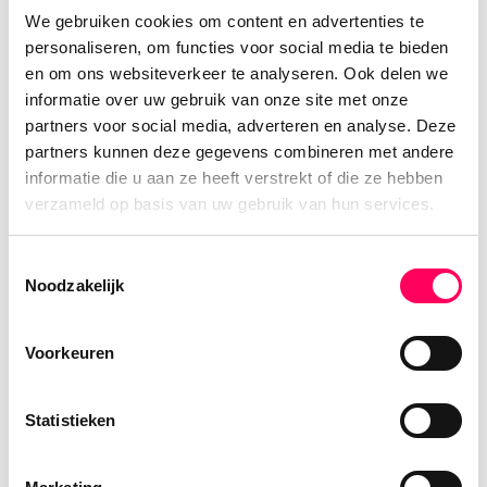
We gebruiken cookies om content en advertenties te
personaliseren, om functies voor social media te bieden
en om ons websiteverkeer te analyseren. Ook delen we
Marleen Cok
informatie over uw gebruik van onze site met onze
Reisspecialist
partners voor social media, adverteren en analyse. Deze
Azië blijft voor mij het meest bijzondere
partners kunnen deze gegevens combineren met andere
informatie die u aan ze heeft verstrekt of die ze hebben
continent om te ontdekken, met de
verzameld op basis van uw gebruik van hun services.
vriendelijke mensen, diversiteit aan
culturen, overheerlijk eten en de vaak
Toestemmingsselectie
overweldigende mooie natuur. Wat reizen
Noodzakelijk
zo fijn maakt, zijn de ontmoetingen en de
unieke belevenissen; van een kopje thee bij
Voorkeuren
een boerenfamilie tot zwemmen in een
idyllische waterval in de jungle.
Statistieken