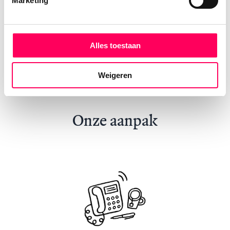
Marketing
Alle artikelen
Bekijk alle rondreizen in Vietnam
Alles toestaan
Weigeren
Onze aanpak